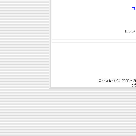
ユ
H.S