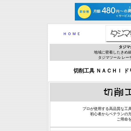
Ｈ Ｏ Ｍ Ｅ
タジマ
地域に密着したきめ
タジマツール レー
切削工具 ＮＡＣＨＩ 
プロが使用する高品質な工
初心者からベテランの
ご用命