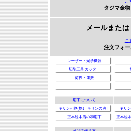
こ
タジマ金物
メールまたは
こ
注文フォー
レーザー・光学機器
切削工具 カッター
荷役・運搬
庖丁について
キリン刃物(株） キリンの庖丁
キリン
正本総本店の和庖丁
正本総本
そばの作り方