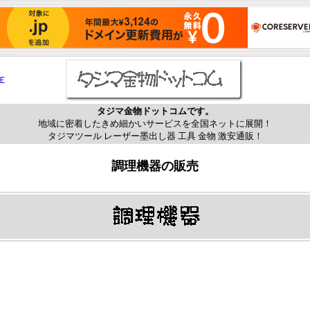
 Ｅ
タジマ金物ドットコムです。
地域に密着したきめ細かいサービスを全国ネットに展開！
タジマツール レーザー墨出し器 工具 金物 激安通販！
調理機器の販売