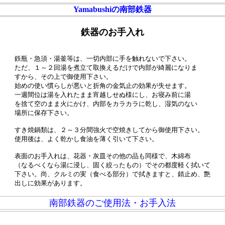
Yamabushiの南部鉄器
鉄器のお手入れ
鉄瓶・急須・湯釜等は、一切内部に手を触れないで下さい。
ただ、１～２回湯を煮立て取換えるだけで内部が綺麗になりま
すから、その上で御使用下さい。
始めの使い慣らしが悪いと折角の金気止の効果が失せます。
一週間位は湯を入れたまま宵越しせぬ様にし、お寝み前に湯
を捨て空のまま火にかけ、内部をカラカラに乾し、湿気のない
場所に保存下さい。
すき焼鍋類は、２～３分間強火で空焼きしてから御使用下さい。
使用後は、よく乾かし食油を薄く引いて下さい。
表面のお手入れは、花器・灰皿その他の品も同様で、木綿布
（なるべくなら湯に浸し、固く絞ったもの）でその都度軽く拭いて
下さい。尚、クルミの実（食べる部分）で拭きますと、錆止め、艶
出しに効果があります。
南部鉄器のご使用法・お手入法