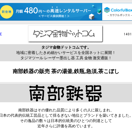
 Ｅ
タジマ金物ドットコムです。
地域に密着したきめ細かいサービスを全国ネットに展開！
タジマツール レーザー墨出し器 工具 金物 激安通販！
南部鉄器の販売 茶の湯釜,鉄瓶,急須,茶こぼし
南部鉄器はその優れた品質により多くの人に親しまれ、
日本の代表的伝統工芸品として揺るぎない地位とブランドを築いてきました
その逸品の数々は日本的伝統美のひとつの到達として
近年さらに評価を高めています。