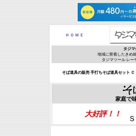
Ｈ Ｏ Ｍ Ｅ
タジマ
地域に密着したきめ
タジマツール レー
そば道具の販売 手打ちそば道具セット Ｃｕ
家庭で味
大好評！！
Ｓ